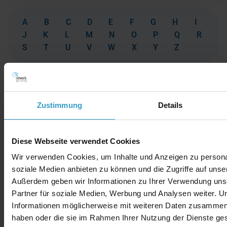
A
B
C
D
E
F
G
H
I
J
K
L
M
N
O
P
Q
R
S
T
U
V
W
X
Y
Z
Zustimmung
Details
Diese Webseite verwendet Cookies
Wir verwenden Cookies, um Inhalte und Anzeigen zu personal
soziale Medien anbieten zu können und die Zugriffe auf unse
Außerdem geben wir Informationen zu Ihrer Verwendung uns
Partner für soziale Medien, Werbung und Analysen weiter. U
Informationen möglicherweise mit weiteren Daten zusammen, d
haben oder die sie im Rahmen Ihrer Nutzung der Dienste g