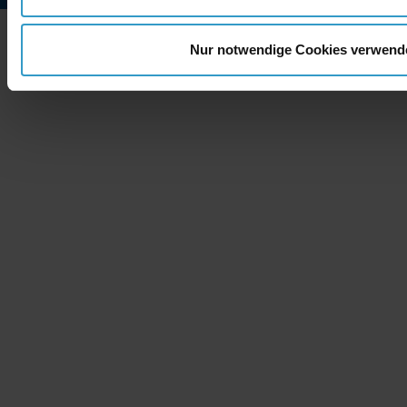
Copyright © 2026 - ne
Nur notwendige Cookies verwend
Berrenrather Str. 188b - 50937 Köln
+49 (0) 221 99 55 89 0
info@network-publishing.de
Glossar
Impressum
Datenschutz
Cookies
Kontakt