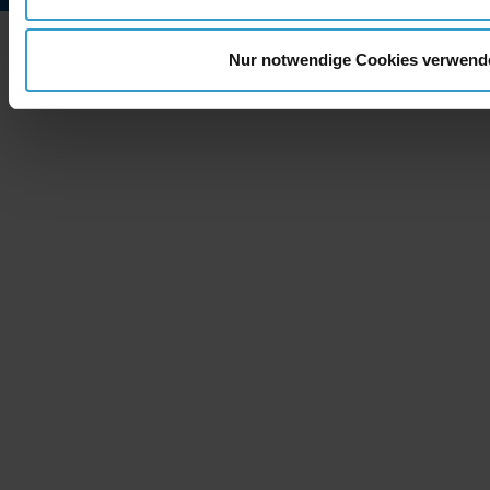
Copyright © 2026 - ne
Nur notwendige Cookies verwend
Berrenrather Str. 188b - 50937 Köln
+49 (0) 221 99 55 89 0
info@network-publishing.de
Glossar
Impressum
Datenschutz
Cookies
Kontakt