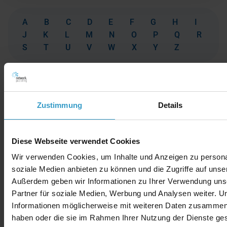
A
B
C
D
E
F
G
H
I
J
K
L
M
N
O
P
Q
R
S
T
U
V
W
X
Y
Z
Zustimmung
Details
Diese Webseite verwendet Cookies
Wir verwenden Cookies, um Inhalte und Anzeigen zu personal
soziale Medien anbieten zu können und die Zugriffe auf unse
Außerdem geben wir Informationen zu Ihrer Verwendung uns
Partner für soziale Medien, Werbung und Analysen weiter. U
Informationen möglicherweise mit weiteren Daten zusammen, d
haben oder die sie im Rahmen Ihrer Nutzung der Dienste g