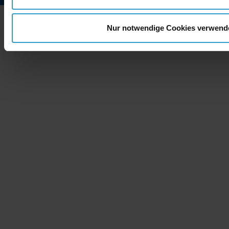
Copyright © 2026 - ne
Nur notwendige Cookies verwend
Berrenrather Str. 188b - 50937 Köln
+49 (0) 221 99 55 89 0
info@network-publishing.de
Glossar
Impressum
Datenschutz
Cookies
Kontakt