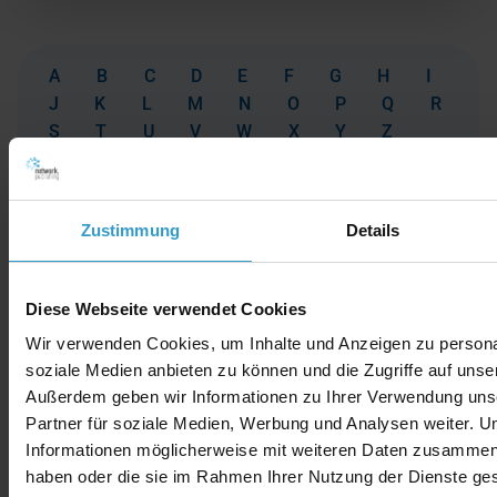
A
B
C
D
E
F
G
H
I
J
K
L
M
N
O
P
Q
R
S
T
U
V
W
X
Y
Z
Zustimmung
Details
Diese Webseite verwendet Cookies
Wir verwenden Cookies, um Inhalte und Anzeigen zu personal
soziale Medien anbieten zu können und die Zugriffe auf unse
Außerdem geben wir Informationen zu Ihrer Verwendung uns
Partner für soziale Medien, Werbung und Analysen weiter. U
Informationen möglicherweise mit weiteren Daten zusammen, d
haben oder die sie im Rahmen Ihrer Nutzung der Dienste g