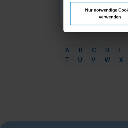
Nur notwendige Cook
verwenden
A
B
C
D
E
T
U
V
W
X