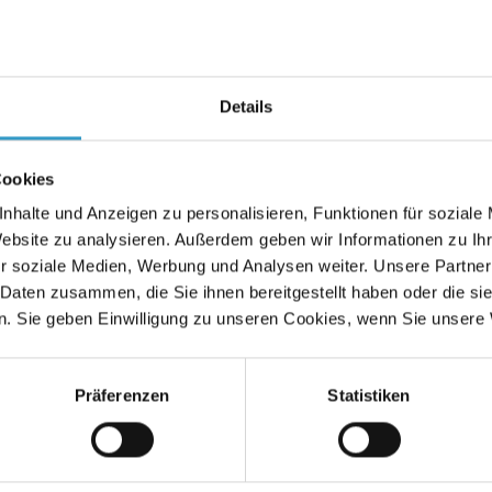
ble Markup Language. Ein flexibl
rmat zur strukturierten Darstell
tionen. XML wird häufig für SEO
Details
te Dateien wie
sitemap.xml
oder
Cookies
l
eingesetzt, die Suchmaschinen
nhalte und Anzeigen zu personalisieren, Funktionen für soziale
Website zu analysieren. Außerdem geben wir Informationen zu I
ren von Inhalten unterstützen. T
r soziale Medien, Werbung und Analysen weiter. Unsere Partner
 Daten zusammen, die Sie ihnen bereitgestellt haben oder die s
tomatisch XML-Sitemaps generi
. Sie geben Einwilligung zu unseren Cookies, wenn Sie unsere 
Sichtbarkeit in Suchmaschinen z
Präferenzen
Statistiken
.