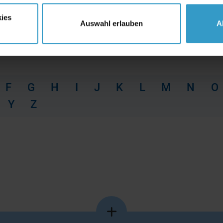
ies
Auswahl erlauben
A
F
G
H
I
J
K
L
M
N
O
Y
Z