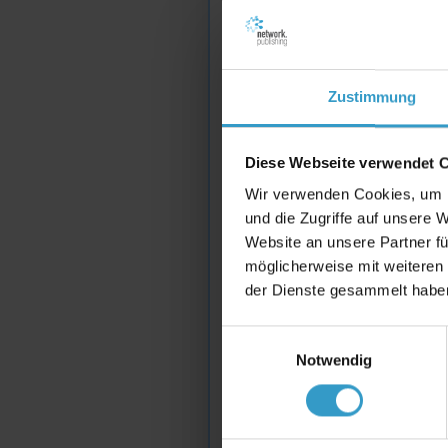
Extensi
Datenfo
Informa
Zustimmung
relevan
Diese Webseite verwendet 
feed.xm
Wir verwenden Cookies, um I
und die Zugriffe auf unsere 
Indexie
Website an unsere Partner fü
möglicherweise mit weiteren
kann au
der Dienste gesammelt haben
um die 
Einwilligungsauswahl
Notwendig
erhöhen