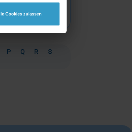
lle Cookies zulassen
P
Q
R
S