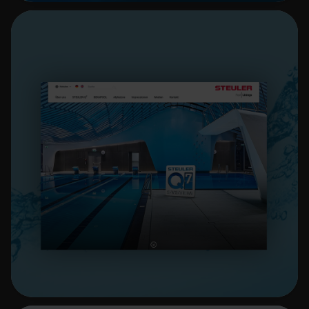
STEULER Pool Linings
Beeindruckende Schwimmbäder mit
System
Mehr erfahren