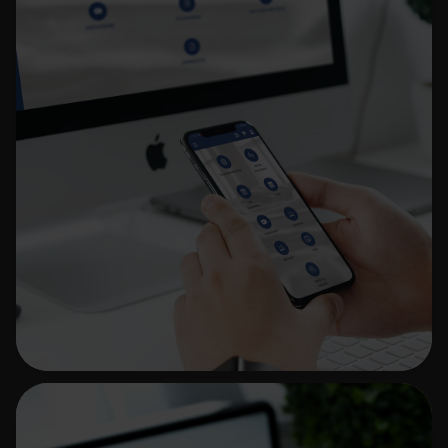
MyKannegiesser
E-Procurement mit TYPO3 und
nativen Apps
Mehr erfahren