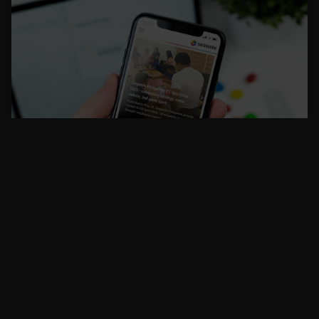
Globales Intranet für weltweite Teams
Siegwerk Intranet
Mehr erfahren