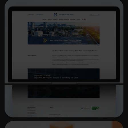
Website-Relaunch mit TYPO3
Multilinguale B2B-Website auf
TYPO3
Mehr erfahren