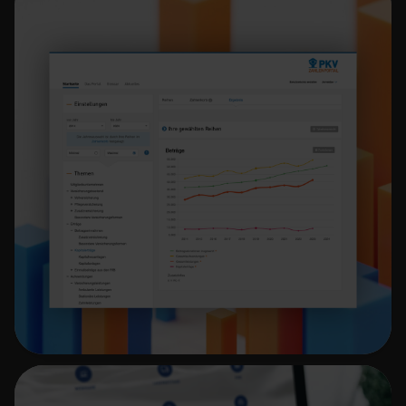
PKV Zahlenportal
Statistikdaten-Portal des PKV e.V.
Mehr erfahren