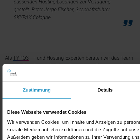
passenden Hosting-Lösungen zur Verfügung
gestellt. Peter Jorge Fischer, Geschäftsführer
SKYPAK Cologne
Als
TYPO3
- und Hosting-Experten beraten wir das Team
um SKYPAK-Geschäftsführer Peter Jorge Fischer in allen
Belangen um den Betrieb und die Wartung der
Websysteme. Wir freuen uns auf eine langfristige
Zusammenarbeit.
Zustimmung
Details
Diese Webseite verwendet Cookies
Wir verwenden Cookies, um Inhalte und Anzeigen zu personal
soziale Medien anbieten zu können und die Zugriffe auf unse
Außerdem geben wir Informationen zu Ihrer Verwendung uns
Content Management
Relaunch