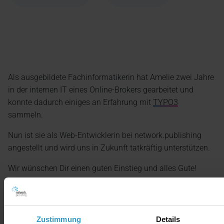
Als ausgebildete Fachinformatikerin hat Amelie zwei Jahre
in der internen IT eines Online-Brokers gearbeitet und
konnte dadurch einiges an Erfahrung mit
TYPO3
sammeln.
Nun ist sie als Web-Entwicklerin bei network.publishing
angestellt und wird uns in Zukunft tatkräftig unterstützen.
Wir wünschen Dir einen guten Einstieg und alles Gute!
Zustimmung
Details