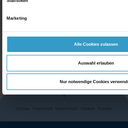
Statistiken
30.04.2026
3D-Druck bei network.publishing:
Kreative Ideen direkt aus unserem
Marketing
Büro
Alle Cookies zulassen
…
Auswahl erlauben
Nur notwendige Cookies verwend
Glossar
Impressum
Datenschutz
Cookies
Kontakt