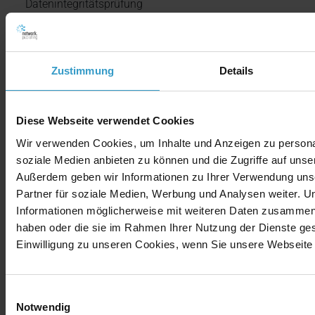
Datenintegritätsprüfung
Inkrementelle, verschlüsselte Backups
Webinterface und REST-API für komfortable Verwaltung
Zustimmung
Details
Flexible Speicherziele – von lokalem Storage bis zu S3-
kompatiblen Cloud-Speichern
Diese Webseite verwendet Cookies
Wir verwenden Cookies, um Inhalte und Anzeigen zu personal
soziale Medien anbieten zu können und die Zugriffe auf unse
PBS als echte Open-Source-
Außerdem geben wir Informationen zu Ihrer Verwendung uns
Alternative
Partner für soziale Medien, Werbung und Analysen weiter. U
Informationen möglicherweise mit weiteren Daten zusammen, d
Im Vergleich zu kommerziellen Backup-Systemen punktet
haben oder die sie im Rahmen Ihrer Nutzung der Dienste g
Einwilligung zu unseren Cookies, wenn Sie unsere Webseite 
Proxmox Backup Server mit klaren Vorteilen: keine
Lizenzkosten, volle Kontrolle über die eigene Infrastruktur
und eine offene, transparente Weiterentwicklung.
Einwilligungsauswahl
Besonders für Organisationen, die bereits Proxmox VE
Notwendig