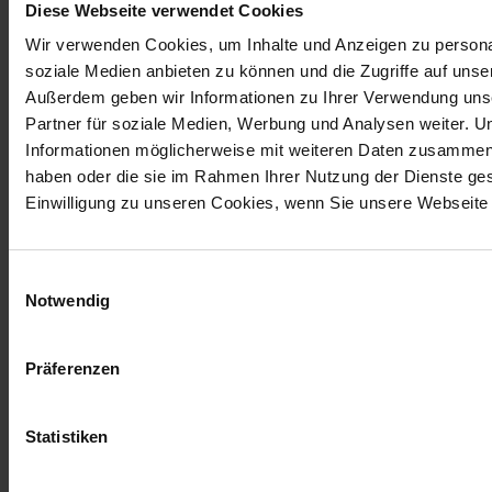
willkommen
Diese Webseite verwendet Cookies
Wir verwenden Cookies, um Inhalte und Anzeigen zu personal
Der 3D-Drucker ist bei uns kein exklusives Spielzeug für
soziale Medien anbieten zu können und die Zugriffe auf unse
Außerdem geben wir Informationen zu Ihrer Verwendung uns
Technikfans, sondern ein offenes Werkzeug für alle, die
Partner für soziale Medien, Werbung und Analysen weiter. U
eine Idee haben. Wer im Team ein Projekt, einen
Informationen möglicherweise mit weiteren Daten zusammen, d
praktischen Anwendungsfall oder einfach Lust auf einen
haben oder die sie im Rahmen Ihrer Nutzung der Dienste g
Druck hat, kann das jederzeit einbringen.
Einwilligung zu unseren Cookies, wenn Sie unsere Webseite 
Ob funktional oder kreativ - wir probieren Dinge aus, lernen
dazu und haben Freude daran, digitale Modelle in reale
Einwilligungsauswahl
Objekte zu verwandeln. Das passt gut zu unserer
Notwendig
Arbeitsweise: Neugierig bleiben, Technik ausprobieren und
schauen, was daraus entstehen kann.
Präferenzen
Gerade dieser spielerische Ansatz passt gut zu unserem
Selbstverständnis. Technik soll nicht nur funktionieren,
sondern auch Spaß machen und begeistern.
Statistiken