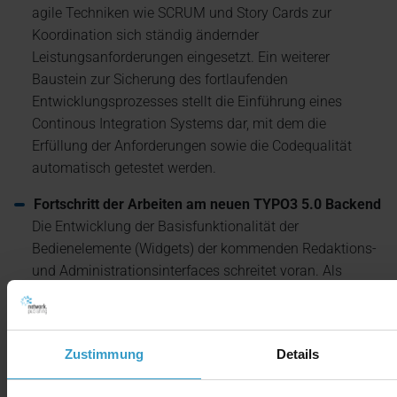
agile Techniken wie SCRUM und Story Cards zur
Koordination sich ständig ändernder
Leistungsanforderungen eingesetzt. Ein weiterer
Baustein zur Sicherung des fortlaufenden
Entwicklungsprozesses stellt die Einführung eines
Continous Integration Systems dar, mit dem die
Erfüllung der Anforderungen sowie die Codequalität
automatisch getestet werden.
Fortschritt der Arbeiten am neuen TYPO3 5.0 Backend
Die Entwicklung der Basisfunktionalität der
Bedienelemente (Widgets) der kommenden Redaktions-
und Administrationsinterfaces schreitet voran. Als
technologische Grundlage hat sich die dynamische
Erzeugung von ExtJS-Elementen manifestiert.
Integration von TYPO3 v4- und v5-Projekten
Zustimmung
Details
Jochen Rau hat erste Arbeiten an einer
neuen "Gimmefive"-Extension vorgestellt, mit der TYPO3