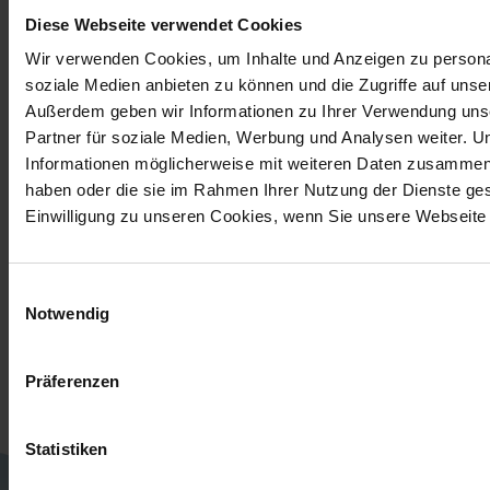
Diese Webseite verwendet Cookies
4.x-basierte Projekte möglichst reibungslos in den
Genuss der Funktionalität von mittels FLOW3 erstellten
Wir verwenden Cookies, um Inhalte und Anzeigen zu personal
neuen Packages kommen sollen. Dies stellt einen
soziale Medien anbieten zu können und die Zugriffe auf unse
wichtigen Schritt zur Investitionssicherheit und
Außerdem geben wir Informationen zu Ihrer Verwendung uns
schrittweisen Implementation von TYPO3-Projekten in
Partner für soziale Medien, Werbung und Analysen weiter. U
Richtung TYPO3 5.0 dar.
Informationen möglicherweise mit weiteren Daten zusammen, d
haben oder die sie im Rahmen Ihrer Nutzung der Dienste g
Einwilligung zu unseren Cookies, wenn Sie unsere Webseite 
Wir freuen uns, einen Beitrag zum Erfolg des
ambitionierten TYPO3-Neuentwicklungsprojekts leisten
Einwilligungsauswahl
zu können, und danken allen Beteiligten für den
Notwendig
unermüdlichen Einsatz!
Präferenzen
Statistiken