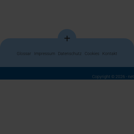
Glossar
Impressum
Datenschutz
Cookies
Kontakt
Copyright © 2026 - ne
Berrenrather Str. 188b - 50937 Köln
+49 (0) 221 99 55 89 0
info@network-publishing.de