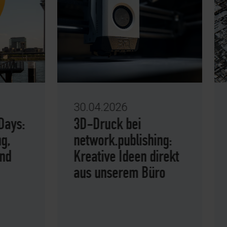
30.04.2026
15
s:
3D-Druck bei
Lo
network.publishing:
Un
Kreative Ideen direkt
Pl
aus unserem Büro
si
da
pr
Ar