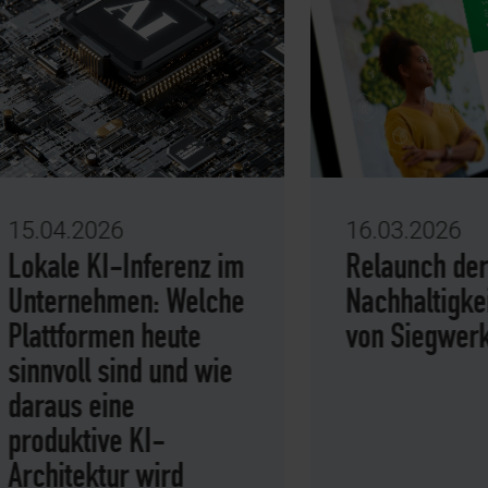
.04.2026
16.03.2026
kale KI-Inferenz im
Relaunch der
ternehmen: Welche
Nachhaltigkeitss
attformen heute
von Siegwerk
nnvoll sind und wie
raus eine
oduktive KI-
chitektur wird