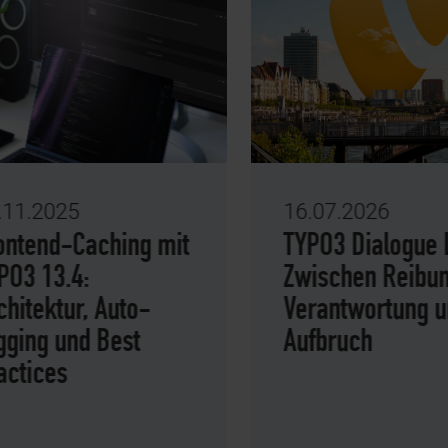
.2025
16.07.2026
end-Caching mit
TYPO3 Dialogue Day
 13.4:
Zwischen Reibung,
ektur, Auto-
Verantwortung und
ng und Best
Aufbruch
ices