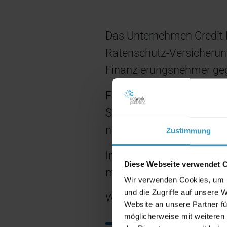
Das Unternehmen Credit Li
Ratenschutz-Versicherun
Finanzierungsnehmer geg
Für den Relaunch der Un
Systems hat sich die Cred
network.publishing entsc
Zustimmung
In Zusammenarbeit mit e
Diese Webseite verwendet 
modernisiert und in TYP
Wir verwenden Cookies, um I
und die Zugriffe auf unsere 
Weitere technische Highli
Website an unsere Partner fü
möglicherweise mit weiteren
benutzergesteuerte Au