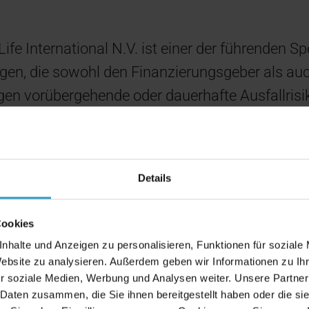
fe International N.V. ist einer der führenden Spe
gen, die sowohl den Finanzierungsgeber als au
en vorübergehende oder dauerhafte Ausfallrisi
ternehmenswebseite sowie das Hosting des ei
it Life International für Knowhow und Dienstle
hieden.
Details
iner Designagentur wurde die optische Ersche
Cookies
O3 unter Einsatz der Template-Engine TemplaVo
nhalte und Anzeigen zu personalisieren, Funktionen für soziale
Website zu analysieren. Außerdem geben wir Informationen zu I
ghts:
r soziale Medien, Werbung und Analysen weiter. Unsere Partner
 Daten zusammen, die Sie ihnen bereitgestellt haben oder die s
swahl von Kontrast- und Schriftgrößeneinstellu