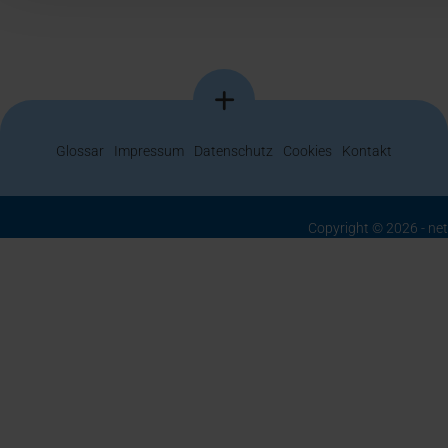
Glossar
Impressum
Datenschutz
Cookies
Kontakt
Copyright © 2026 - ne
Berrenrather Str. 188b - 50937 Köln
+49 (0) 221 99 55 89 0
info@network-publishing.de