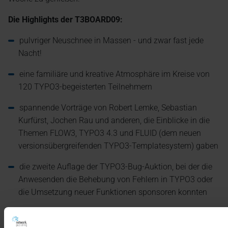
Die Highlights der T3BOARD09:
pulvriger Neuschnee in Massen - und zwar fast jede
Nacht!
eine familiäre und kreative Atmosphäre im Kreise von
120 TYPO3-begeisterten Teilnehmern
spannende Vorträge von Robert Lemke, Sebastian
Kurfürst, Jochen Rau und anderen, die Einblicke in die
Themen FLOW3, TYPO3 4.3 und FLUID (dem neuen
versionsübergreifenden TYPO3-Templatesystem) gaben
die zweite Auflage der TYPO3-Bug-Auktion, bei der die
Anwesenden die Behebung von Fehlern in TYPO3 oder
die Umsetzung neuer Funktionen sponsoren konnten
Kasper Skårhøjs aktuelle Video-Podcasts, die von
Ausgabe zu Ausgabe professioneller und witziger