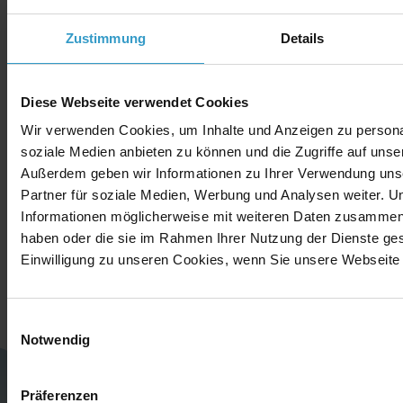
werden
Zustimmung
Details
und, wohl am allerwichtigsten: keine Ski- oder
Snowboardunfälle - alle Teilnehmer haben das
grandiose Skigebiet rund um unsere Basisstation am
Diese Webseite verwendet Cookies
Crap Sogn Gion in bester Gesundheit verlassen
Wir verwenden Cookies, um Inhalte und Anzeigen zu personal
soziale Medien anbieten zu können und die Zugriffe auf unse
Wir bedanken uns bei allen Teilnehmern der T3BOARD09 -
Außerdem geben wir Informationen zu Ihrer Verwendung uns
insbesondere den unermüdlichen Organisatoren,
Partner für soziale Medien, Werbung und Analysen weiter. U
Programmierern und sonstigen Unterstützern dieses
Informationen möglicherweise mit weiteren Daten zusammen, d
alljährlichen Events - und freuen uns schon auf die
haben oder die sie im Rahmen Ihrer Nutzung der Dienste g
T3BOARD10 im nächsten Jahr!
Einwilligung zu unseren Cookies, wenn Sie unsere Webseite 
Einwilligungsauswahl
Notwendig
Präferenzen