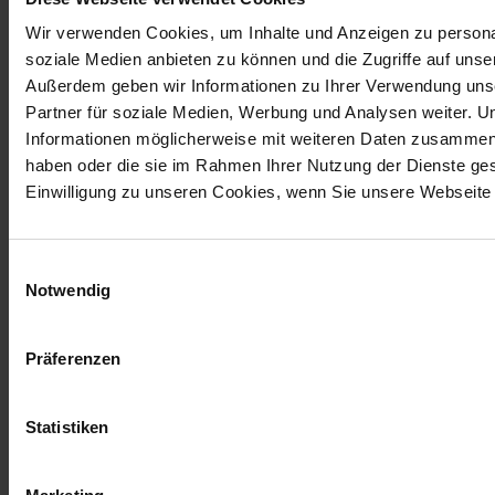
Wir verwenden Cookies, um Inhalte und Anzeigen zu personal
Um diesem Ziel näher zu kommen, wird das Human-
soziale Medien anbieten zu können und die Zugriffe auf unse
Computer-Interface-Team (HCI) stärker in den
Außerdem geben wir Informationen zu Ihrer Verwendung uns
Entwicklungsprozess einbezogen und dessen
Partner für soziale Medien, Werbung und Analysen weiter. U
Arbeitsergebnisse mit den Entwicklern abgestimmt.
Informationen möglicherweise mit weiteren Daten zusammen, d
Erste Alpha-Version von FLOW3
haben oder die sie im Rahmen Ihrer Nutzung der Dienste g
Einwilligung zu unseren Cookies, wenn Sie unsere Webseite 
Für den 01. Juni 2009 ist die Veröffentlichung der ersten
Alphaversion von FLOW3 geplant - wir sind gespannt und
werden an dieser Stelle erneut berichten!
Einwilligungsauswahl
Notwendig
Wir hoffen Ihnen einen interessanten Einblick in die
Präferenzen
Entwicklerwelt rund um das freie Content Management
System TYPO3 gegeben zu haben. Bei weiteren Fragen
Statistiken
rund um TYPO3 und freie Software
stehen wir Ihnen gerne
zur Verfügung.